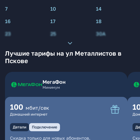
7
10
14
16
17
18
23
25
30А
Лучшие тарифы на ул Металлистов в
Пскове
МегаФон
Минимум
100
1
мбит/сек
Домашний интернет
Дом
Детали
Подключение
Де
Скидка только для новых абонентов.
Ски