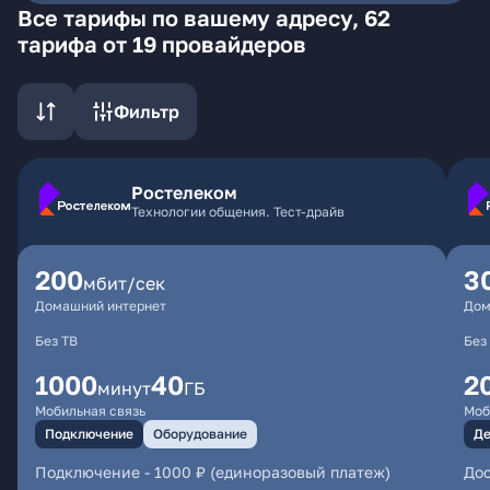
Все тарифы по вашему адресу, 62
тарифа от 19 провайдеров
Фильтр
Ростелеком
Технологии общения. Тест-драйв
200
3
мбит/сек
Домашний интернет
Дом
Без ТВ
Без
1000
40
2
минут
ГБ
Мобильная связь
Моб
Подключение
Оборудование
Де
Подключение
-
1000 ₽ (единоразовый платеж)
Дос