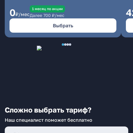
1 месяц по акции
0
4
₽/мес
Далее
700
₽/мес
Выбрать
Сложно выбрать тариф?
Наш специалист поможет бесплатно