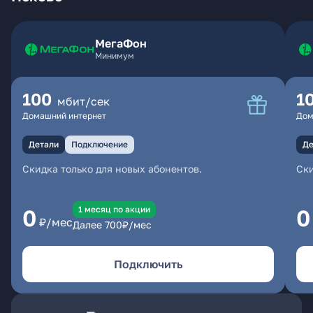
МегаФон
Минимум
100
1
мбит/сек
Домашний интернет
Дом
Детали
Подключение
Де
Скидка только для новых абонентов.
Ски
1 месяц по акции
0
0
₽/мес
Далее
700
₽/мес
Подключить