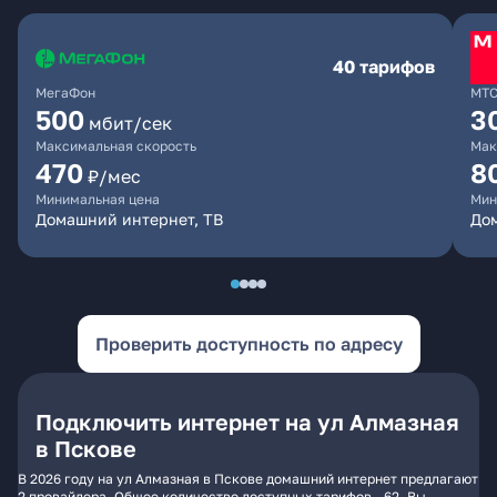
40 тарифов
МегаФон
МТ
500
3
мбит/сек
Максимальная скорость
Мак
470
8
₽/мес
Минимальная цена
Мин
Домашний интернет, ТВ
До
Проверить доступность по адресу
Подключить интернет на ул Алмазная
в Пскове
В 2026 году на ул Алмазная в Пскове домашний интернет предлагают
2 провайдера. Общее количество доступных тарифов - 62. Вы