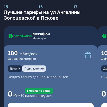
15
16
17
Лучшие тарифы на ул Ангелины
Золоцевской в Пскове
МегаФон
Минимум
100
1
мбит/сек
Домашний интернет
Дом
Детали
Подключение
Де
Скидка только для новых абонентов.
Ски
1 месяц по акции
0
0
₽/мес
Далее
700
₽/мес