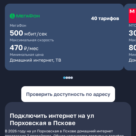
40 тарифов
МегаФон
МТ
500
3
мбит/сек
Максимальная скорость
Мак
470
8
₽/мес
Минимальная цена
Мин
Домашний интернет, ТВ
До
Проверить доступность по адресу
Подключить интернет на ул
Порховская в Пскове
В 2026 году на ул Порховская в Пскове домашний интернет
предлагают 2 провайдера. Общее количество доступных тарифов -