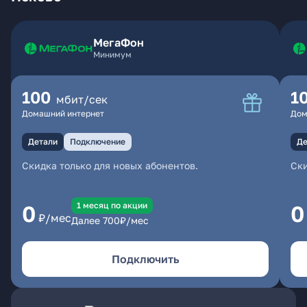
МегаФон
Минимум
100
1
мбит/сек
Домашний интернет
Дом
Детали
Подключение
Де
Скидка только для новых абонентов.
Ски
1 месяц по акции
0
0
₽/мес
Далее
700
₽/мес
Подключить