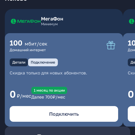
МегаФон
Минимум
100
1
мбит/сек
Домашний интернет
Дом
Детали
Подключение
Де
Скидка только для новых абонентов.
Ски
1 месяц по акции
0
0
₽/мес
Далее
700
₽/мес
Подключить