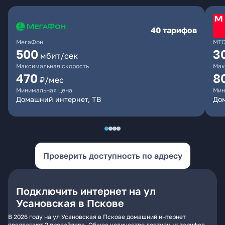
40 тарифов
МегаФон
МТ
500
3
мбит/сек
Максимальная скорость
Мак
470
8
₽/мес
Минимальная цена
Мин
Домашний интернет, ТВ
До
Проверить доступность по адресу
Подключить интернет на ул
Усановская в Пскове
В 2026 году на ул Усановская в Пскове домашний интернет
предлагают 2 провайдера. Общее количество доступных тарифов -