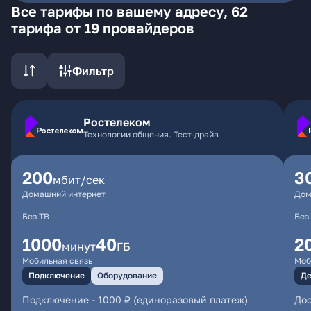
Все тарифы по вашему адресу, 62
тарифа от 19 провайдеров
Фильтр
Ростелеком
Технологии общения. Тест-драйв
200
3
мбит/сек
Домашний интернет
Дом
Без ТВ
Без
1000
40
2
минут
ГБ
Мобильная связь
Моб
Подключение
Оборудование
Де
Подключение
-
1000 ₽ (единоразовый платеж)
Дос