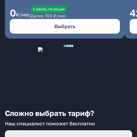
1 месяц по акции
0
4
₽/мес
Далее
700
₽/мес
Выбрать
Сложно выбрать тариф?
Наш специалист поможет бесплатно