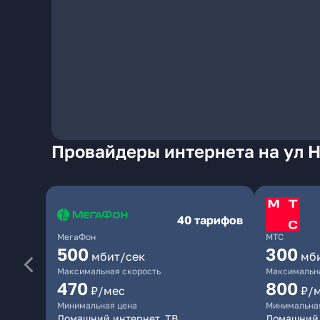
Провайдеры интернета на ул 
40 тарифов
МегаФон
МТС
500
300
мбит/сек
мб
Максимальная скорость
Максимальна
470
800
₽/мес
₽/
Минимальная цена
Минимальна
Домашний интернет, ТВ
Домашний