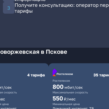
Получите консультацию: оператор пе
тарифы
Новоржевская в Пскове
4 тарифа
35 тар
Ростелеком
800
ит/сек
мбит/сек
я скорость
Максимальная скорость
550
мес
₽/мес
я цена
Минимальная цена
 интернет
Домашний интернет, ТВ