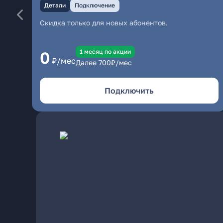
Детали
Подключение
Скидка только для новых абонентов.
1 месяц по акции
0
₽/мес
Далее
700
₽/мес
Подключить