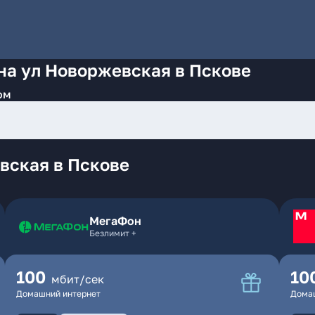
на ул Новоржевская в Пскове
ом
вская в Пскове
МегаФон
Безлимит +
100
10
мбит/сек
Домашний интернет
Дома