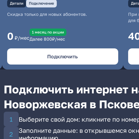
Детали
Подключение
Дет
Скидка только для новых абонентов.
При 
для 
1 месяц по акции
0
4
₽/мес
Далее
800
₽/мес
Подключить
Подключить интернет н
Новоржевская в Псков
Выберите свой дом: кликните по номе
Заполните данные: в открывшемся окн
информацию