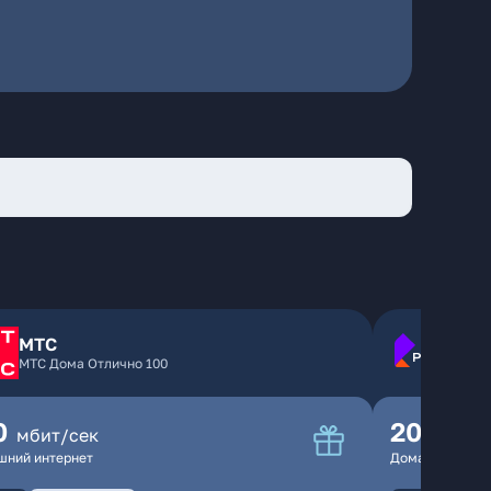
МТС
МТС Дома Отлично 100
0
200
мбит/сек
мбит
шний интернет
Домашний инте