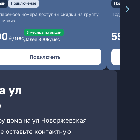
али
Подключение
Подключение
переносе номера доступны скидки на группу
Подключени
близких.
3 месяцa по акции
00
550
₽/мес
₽/м
Далее
800
₽/мес
Подключить
а ул
е
ру дома на ул Новоржевская
е оставьте контактную