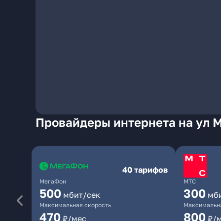
Провайдеры интернета на ул М
40 тарифов
МегаФон
МТС
500
300
мбит/сек
мб
Максимальная скорость
Максимальна
470
800
₽/мес
₽/