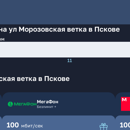
на ул Морозовская ветка в Пскове
ом
11
кая ветка в Пскове
МегаФон
Безлимит +
100
10
мбит/сек