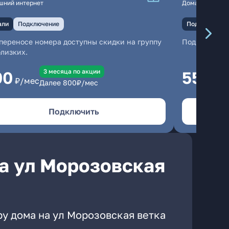
шний интернет
Домашний инте
али
Подключение
Подключение
переносе номера доступны скидки на группу
Подключени
близких.
3 месяцa по акции
00
550
₽/мес
₽/м
Далее
800
₽/мес
Подключить
а ул Морозовская
ру дома на ул Морозовская ветка