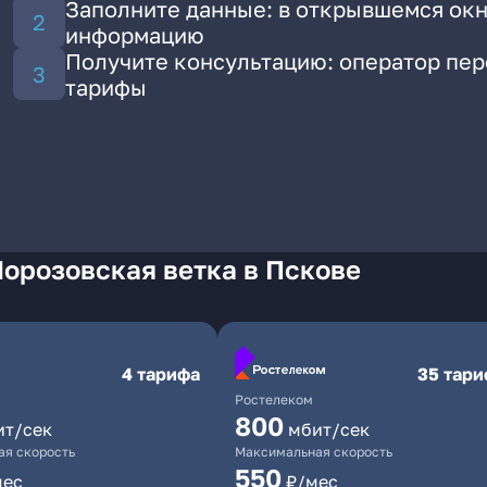
Заполните данные: в открывшемся окн
информацию
Получите консультацию: оператор пе
тарифы
орозовская ветка в Пскове
4 тарифа
35 тар
Ростелеком
800
ит/сек
мбит/сек
я скорость
Максимальная скорость
550
мес
₽/мес