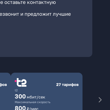
е оставьте контактную
резвонит и предложит лучшие
ифов
27 тарифов
t2
300
мбит/сек
Максимальная скорость
800
₽/мес