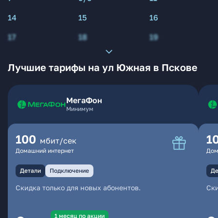
14
15
16
17
18
19
Лучшие тарифы на ул Южная в Пскове
МегаФон
Минимум
100
1
мбит/сек
Домашний интернет
Дом
Детали
Подключение
Де
Скидка только для новых абонентов.
Ски
1 месяц по акции