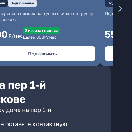
али
Подключение
Подключение
переносе номера доступны скидки на группу
Подключени
близких.
3 месяцa по акции
00
550
₽/мес
₽/м
Далее
800
₽/мес
Подключить
 пер 1-й
скове
у дома на пер 1-й
е оставьте контактную