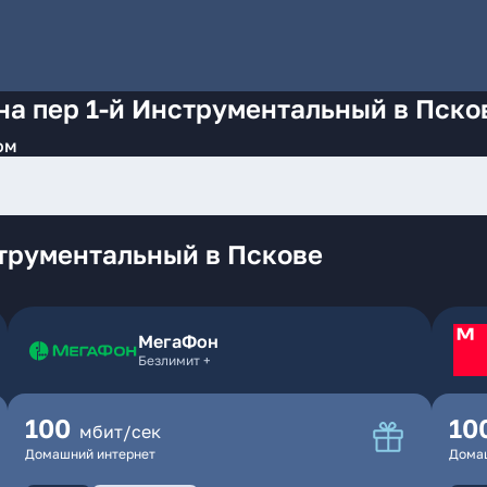
на пер 1-й Инструментальный в Пско
ом
струментальный в Пскове
МегаФон
Безлимит +
100
10
мбит/сек
Домашний интернет
Дома