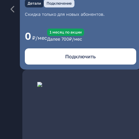
Детали
Подключение
Скидка только для новых абонентов.
1 месяц по акции
0
₽/мес
Далее
700
₽/мес
Подключить