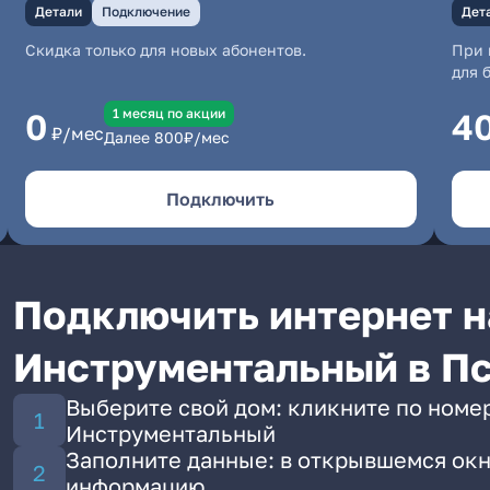
Детали
Подключение
Дет
Скидка только для новых абонентов.
При 
для 
1 месяц по акции
0
4
₽/мес
Далее
800
₽/мес
Подключить
Подключить интернет на
Инструментальный в П
Выберите свой дом: кликните по номер
Инструментальный
Заполните данные: в открывшемся окн
информацию