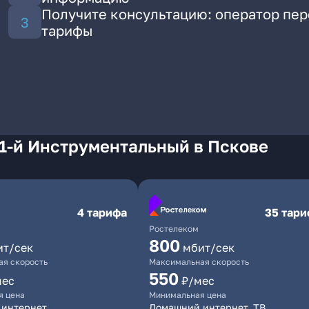
Получите консультацию: оператор пе
тарифы
1-й Инструментальный в Пскове
4 тарифа
35 тар
Ростелеком
800
ит/сек
мбит/сек
я скорость
Максимальная скорость
550
мес
₽/мес
я цена
Минимальная цена
 интернет
Домашний интернет, ТВ