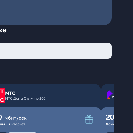
ве
МТС
МТС Дома Отлично 100
0
200
мбит/сек
мбит
шний интернет
Домашний инте