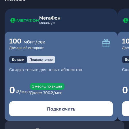
МегаФон
Минимум
100
1
мбит/сек
Домашний интернет
Дом
Детали
Подключение
Де
Скидка только для новых абонентов.
Ски
1 месяц по акции
0
0
₽/мес
Далее
700
₽/мес
Подключить