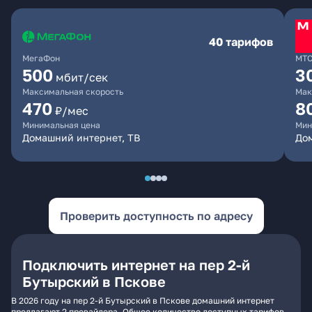
40 тарифов
МегаФон
МТ
500
3
мбит/сек
Максимальная скорость
Мак
470
8
₽/мес
Минимальная цена
Мин
Домашний интернет, ТВ
До
Проверить доступность по адресу
Подключить интернет на пер 2-й
Бутырский в Пскове
В 2026 году на пер 2-й Бутырский в Пскове домашний интернет
предлагают 2 провайдера. Общее количество доступных тарифов -