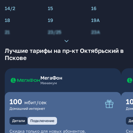
14/2
15
16
18
19
19А
21
23/25
23А
Лучшие тарифы на пр-кт Октябрьский в
Пскове
МегаФон
Минимум
100
1
мбит/сек
Домашний интернет
Дом
Детали
Подключение
Де
Скидка только для новых абонентов.
Ски