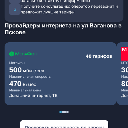
оставьте контактную информацию
Получите консультацию: оператор перезвонит и
предложит лучшие тарифы
Провайдеры интернета на ул Ваганова в
Пскове
40 тарифов
МегаФон
МТ
500
3
мбит/сек
Максимальная скорость
Мак
470
8
₽/мес
Минимальная цена
Мин
Домашний интернет, ТВ
До
Проверить доступность по адресу