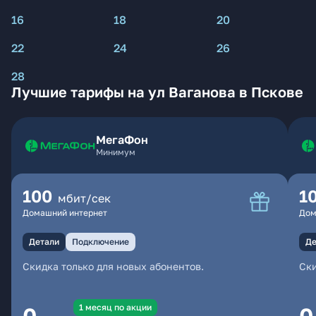
16
18
20
22
24
26
28
Лучшие тарифы на ул Ваганова в Пскове
МегаФон
Минимум
100
1
мбит/сек
Домашний интернет
Дом
Детали
Подключение
Де
Скидка только для новых абонентов.
Ски
1 месяц по акции