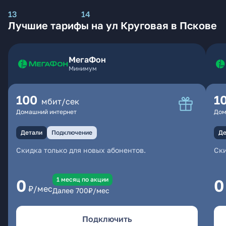
13
14
Лучшие тарифы на ул Круговая в Пскове
МегаФон
Минимум
100
1
мбит/сек
Домашний интернет
Дом
Детали
Подключение
Де
Скидка только для новых абонентов.
Ски
1 месяц по акции
0
0
₽/мес
Далее
700
₽/мес
Подключить