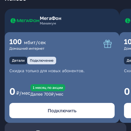
МегаФон
Минимум
100
1
мбит/сек
Домашний интернет
Дом
Детали
Подключение
Де
Скидка только для новых абонентов.
Ски
1 месяц по акции
0
0
₽/мес
Далее
700
₽/мес
Подключить