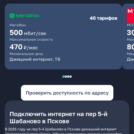
40 тарифов
МегаФон
МТ
500
3
мбит/сек
Максимальная скорость
Мак
470
8
₽/мес
Минимальная цена
Мин
Домашний интернет, ТВ
До
Проверить доступность по адресу
Подключить интернет на пер 5-й
Шабаново в Пскове
В 2026 году на пер 5-й Шабаново в Пскове домашний интернет
предлагают 2 провайдера. Общее количество доступных тарифов -