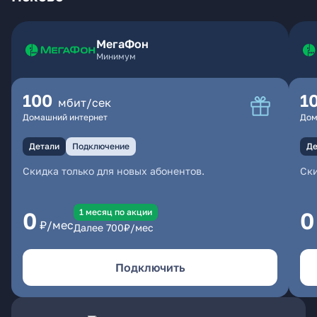
МегаФон
Минимум
100
1
мбит/сек
Домашний интернет
Дом
Детали
Подключение
Де
Скидка только для новых абонентов.
Ски
1 месяц по акции
0
0
₽/мес
Далее
700
₽/мес
Подключить