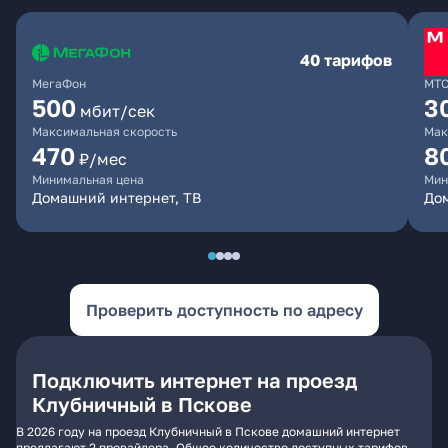
40 тарифов
МегаФон
МТ
500
3
мбит/сек
Максимальная скорость
Мак
470
8
₽/мес
Минимальная цена
Мин
Домашний интернет, ТВ
До
Проверить доступность по адресу
Подключить интернет на проезд
Клубничный в Пскове
В 2026 году на проезд Клубничный в Пскове домашний интернет
предлагают 2 провайдера. Общее количество доступных тарифов -