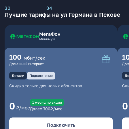
30
34
Лучшие тарифы на ул Германа в Пскове
МегаФон
Минимум
100
1
мбит/сек
Домашний интернет
Дом
Детали
Подключение
Де
Скидка только для новых абонентов.
Ски
1 месяц по акции
0
0
₽/мес
Далее
700
₽/мес
Подключить