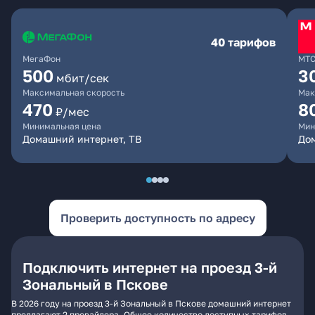
40 тарифов
МегаФон
МТ
500
3
мбит/сек
Максимальная скорость
Мак
470
8
₽/мес
Минимальная цена
Мин
Домашний интернет, ТВ
До
Проверить доступность по адресу
Подключить интернет на проезд 3-й
Зональный в Пскове
В 2026 году на проезд 3-й Зональный в Пскове домашний интернет
предлагают 2 провайдера. Общее количество доступных тарифов -