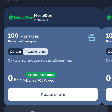
МегаФон
Минимум
100
1
мбит/сек
Домашний интернет
Дом
Детали
Подключение
Де
Скидка только для новых абонентов.
Ски
1 месяц по акции
0
0
₽/мес
Далее
700
₽/мес
Подключить