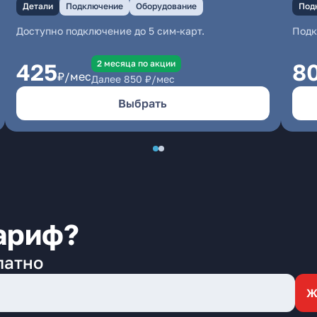
Детали
Подключение
Оборудование
Под
Доступно подключение до 5 сим-карт.
Под
2 месяцa по акции
425
8
₽/мес
Далее
850
₽/мес
Выбрать
ариф?
латно
Ж