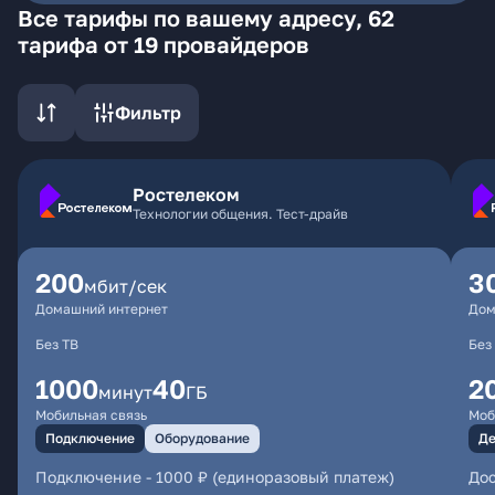
Все тарифы по вашему адресу, 62
тарифа от 19 провайдеров
Фильтр
Ростелеком
Технологии общения. Тест-драйв
200
3
мбит/сек
Домашний интернет
Дом
Без ТВ
Без
1000
40
2
минут
ГБ
Мобильная связь
Моб
Подключение
Оборудование
Де
Подключение
-
1000 ₽ (единоразовый платеж)
Дос