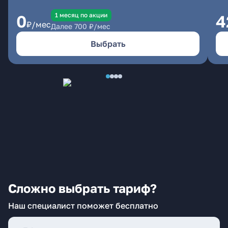
1 месяц по акции
0
4
₽/мес
Далее
700
₽/мес
Выбрать
Сложно выбрать тариф?
Наш специалист поможет бесплатно