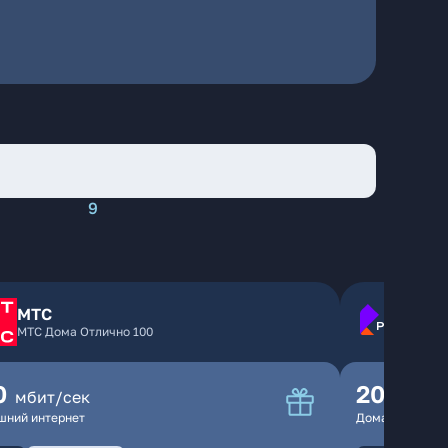
9
МТС
МТС Дома Отлично 100
0
200
мбит/сек
мбит
шний интернет
Домашний инте