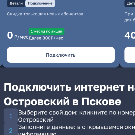
Детали
Подключение
Дет
Скидка только для новых абонентов.
При 
для 
1 месяц по акции
0
4
₽/мес
Далее
800
₽/мес
Подключить
Подключить интернет н
Островский в Пскове
Выберите свой дом: кликните по номер
Островский
Заполните данные: в открывшемся окн
информацию