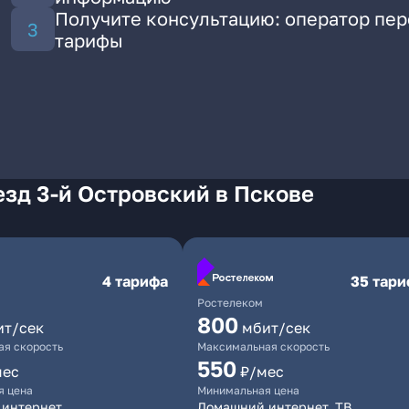
Получите консультацию: оператор пе
тарифы
зд 3-й Островский в Пскове
4 тарифа
35 тар
Ростелеком
800
ит/сек
мбит/сек
я скорость
Максимальная скорость
550
мес
₽/мес
я цена
Минимальная цена
 интернет
Домашний интернет, ТВ