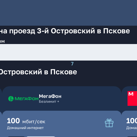
на проезд 3-й Островский в Пскове
ом
7
Островский в Пскове
МегаФон
Безлимит +
100
10
мбит/сек
Домашний интернет
Дома