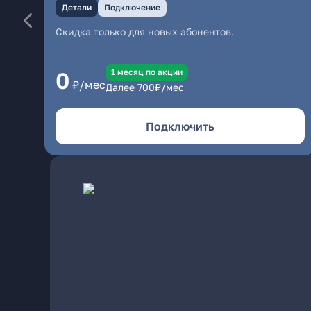
Детали
Подключение
Скидка только для новых абонентов.
1 месяц по акции
0
₽/мес
Далее
700
₽/мес
Подключить