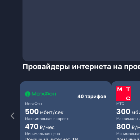
Провайдеры интернета на прое
40 тарифов
МегаФон
МТС
500
300
мбит/сек
мб
Максимальная скорость
Максимальна
470
800
₽/мес
₽/
Минимальная цена
Минимальна
Домашний интернет, ТВ
Домашний