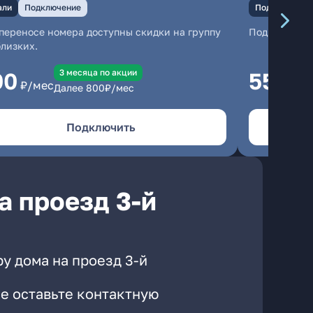
али
Подключение
Подключение
переносе номера доступны скидки на группу
Подключени
близких.
3 месяцa по акции
00
550
₽/мес
₽/м
Далее
800
₽/мес
Подключить
а проезд 3-й
у дома на проезд 3-й
е оставьте контактную