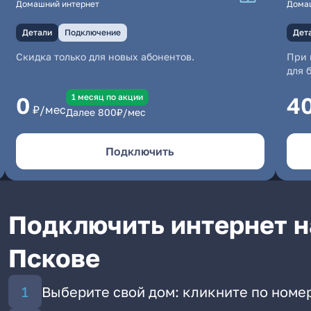
Домашний интернет
Дома
Детали
Подключение
Дет
Скидка только для новых абонентов.
При 
для 
1 месяц по акции
0
4
₽/мес
Далее
800
₽/мес
Подключить
Подключить интернет н
Пскове
Выберите свой дом: кликните по номе