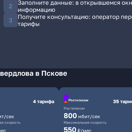
Заполните данные: в открывшемся окн
информацию
Получите консультацию: оператор пе
тарифы
вердлова в Пскове
4 тарифа
35 тар
Ростелеком
800
ит/сек
мбит/сек
я скорость
Максимальная скорость
550
мес
₽/мес