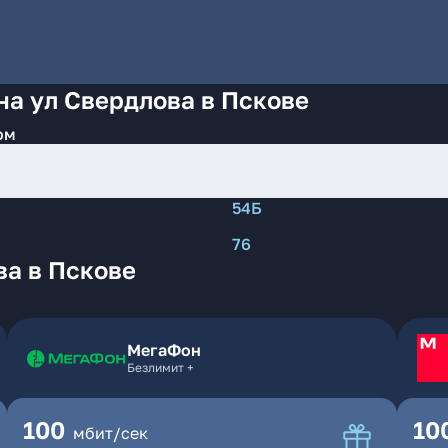
на ул Свердлова в Пскове
ом
54Б
76
ва в Пскове
МегаФон
Безлимит +
100
10
мбит/сек