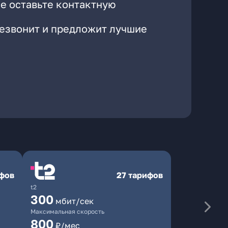
е оставьте контактную
резвонит и предложит лучшие
ифов
27 тарифов
t2
300
мбит/сек
Максимальная скорость
800
₽/мес