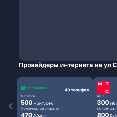
Провайдеры интернета на ул С
40 тарифов
МегаФон
МТС
500
300
мбит/сек
мб
Максимальная скорость
Максимальна
470
800
₽/мес
₽/