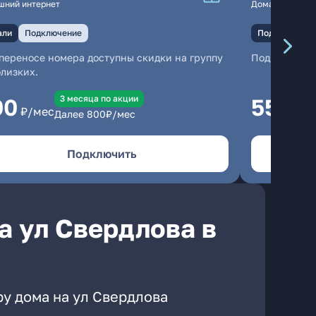
шний интернет
Домашний инте
али
Подключение
Подключение
переносе номера доступны скидки на группу
Подключени
близких.
3 месяцa по акции
00
550
₽/мес
₽/м
Далее
800
₽/мес
Подключить
а ул Свердлова в
ру дома на ул Свердлова