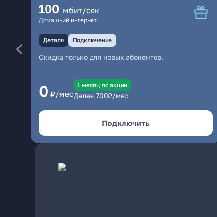
100
мбит/сек
Домашний интернет
Детали
Подключение
Скидка только для новых абонентов.
1 месяц по акции
0
₽/мес
Далее
700
₽/мес
Подключить