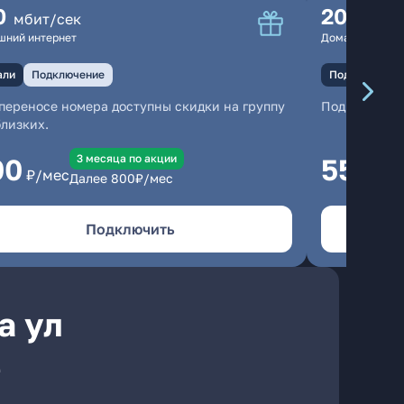
0
200
мбит/сек
мбит
шний интернет
Домашний инте
али
Подключение
Подключение
переносе номера доступны скидки на группу
Подключени
близких.
3 месяцa по акции
00
550
₽/мес
₽/м
Далее
800
₽/мес
Подключить
а ул
е