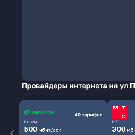
Провайдеры интернета на ул 
40 тарифов
МегаФон
МТС
500
300
мбит/сек
мб