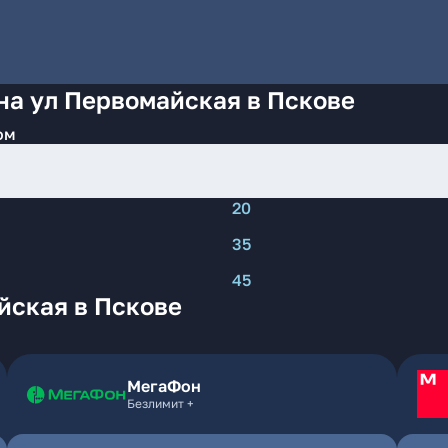
на ул Первомайская в Пскове
ом
20
35
45
йская в Пскове
МегаФон
Безлимит +