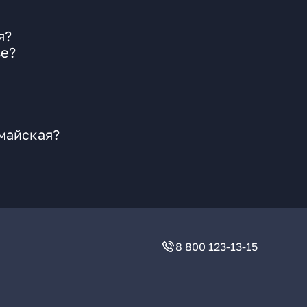
я?
ве?
майская?
8 800 123-13-15