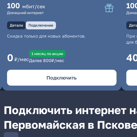
100
10
мбит/сек
Домашний интернет
Дома
Детали
Подключение
Дет
Скидка только для новых абонентов.
При 
для 
1 месяц по акции
0
4
₽/мес
Далее
800
₽/мес
Подключить
Подключить интернет н
Первомайская в Псков