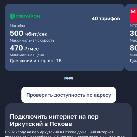
40 тарифов
МегаФон
МТ
500
3
мбит/сек
Максимальная скорость
Мак
470
8
₽/мес
Минимальная цена
Мин
Домашний интернет, ТВ
До
Проверить доступность по адресу
Подключить интернет на пер
Иркутский в Пскове
В 2026 году на пер Иркутский в Пскове домашний интернет
предлагают 2 провайдера. Общее количество доступных тарифов -