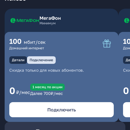
МегаФон
Минимум
100
1
мбит/сек
Домашний интернет
Дом
Детали
Подключение
Де
Скидка только для новых абонентов.
Ски
1 месяц по акции
0
0
₽/мес
Далее
700
₽/мес
Подключить