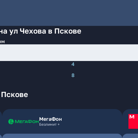
на ул Чехова в Пскове
ом
4
8
 Пскове
МегаФон
Безлимит +