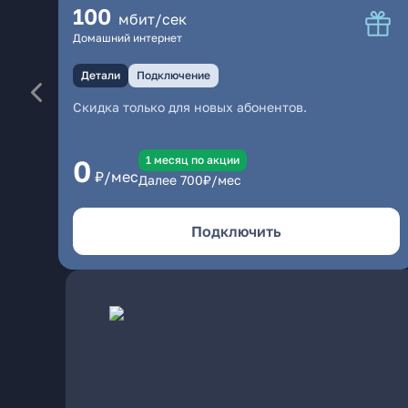
100
мбит/сек
Домашний интернет
Детали
Подключение
Скидка только для новых абонентов.
1 месяц по акции
0
₽/мес
Далее
700
₽/мес
Подключить