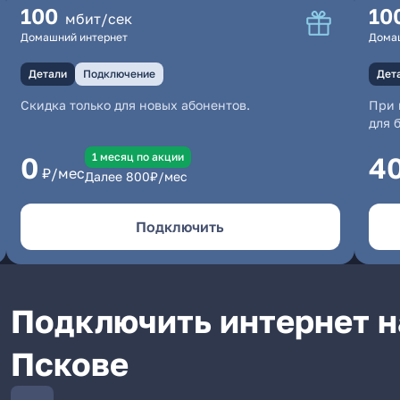
100
10
мбит/сек
Домашний интернет
Дома
Детали
Подключение
Дет
Скидка только для новых абонентов.
При 
для 
1 месяц по акции
0
4
₽/мес
Далее
800
₽/мес
Подключить
Подключить интернет на
Пскове