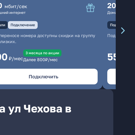
0
200
мбит/сек
мбит
шний интернет
Домашний инте
али
Подключение
Подключение
переносе номера доступны скидки на группу
Подключени
близких.
3 месяцa по акции
00
550
₽/мес
₽/м
Далее
800
₽/мес
Подключить
 ул Чехова в