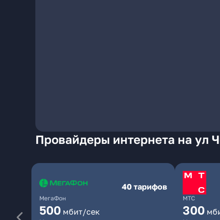
Провайдеры интернета на ул Ч
40 тарифов
МегаФон
МТС
500
300
мбит/сек
мб