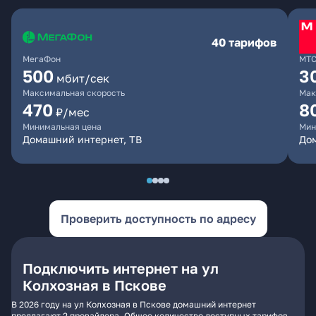
40 тарифов
МегаФон
МТ
500
3
мбит/сек
Максимальная скорость
Мак
470
8
₽/мес
Минимальная цена
Мин
Домашний интернет, ТВ
До
Проверить доступность по адресу
Подключить интернет на ул
Колхозная в Пскове
В 2026 году на ул Колхозная в Пскове домашний интернет
предлагают 2 провайдера. Общее количество доступных тарифов -