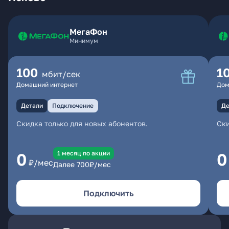
МегаФон
Минимум
100
1
мбит/сек
Домашний интернет
Дом
Детали
Подключение
Де
Скидка только для новых абонентов.
Ски
1 месяц по акции
0
0
₽/мес
Далее
700
₽/мес
Подключить