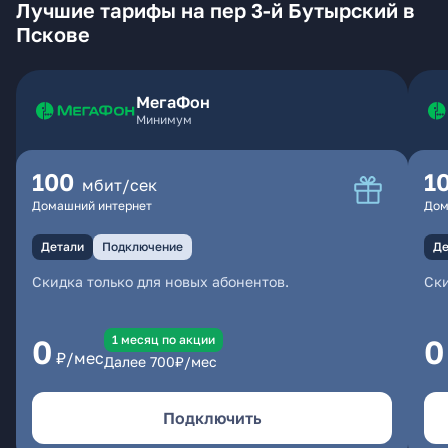
Лучшие тарифы на пер 3-й Бутырский в
Пскове
МегаФон
Минимум
100
1
мбит/сек
Домашний интернет
Дом
Детали
Подключение
Де
Скидка только для новых абонентов.
Ски
1 месяц по акции
0
0
₽/мес
Далее
700
₽/мес
Подключить