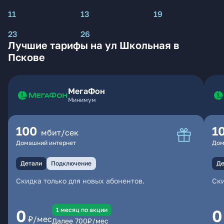
11
13
19
23
26
Лучшие тарифы на ул Школьная в
Пскове
МегаФон
Минимум
100
1
мбит/сек
Домашний интернет
Дом
Детали
Подключение
Де
Скидка только для новых абонентов.
Ски
1 месяц по акции
0
0
₽/мес
Далее
700
₽/мес