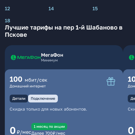
12
14
15
18
Лучшие тарифы на пер 1-й Шабаново в
Пскове
МегаФон
Минимум
100
1
мбит/сек
Домашний интернет
Дом
Детали
Подключение
Де
Скидка только для новых абонентов.
Ски
1 месяц по акции
0
0
₽/мес
Далее
700
₽/мес