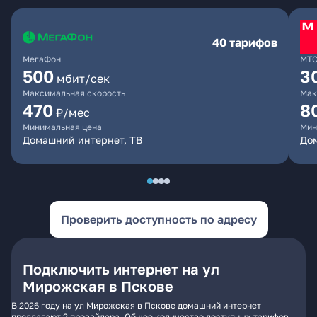
40 тарифов
МегаФон
МТ
500
3
мбит/сек
Максимальная скорость
Мак
470
8
₽/мес
Минимальная цена
Мин
Домашний интернет, ТВ
До
Проверить доступность по адресу
Подключить интернет на ул
Мирожская в Пскове
В 2026 году на ул Мирожская в Пскове домашний интернет
предлагают 2 провайдера. Общее количество доступных тарифов -