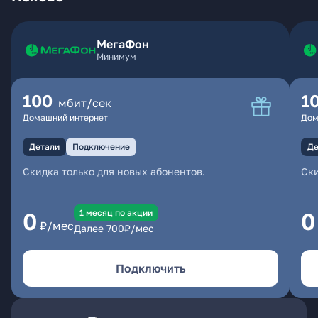
МегаФон
Минимум
100
1
мбит/сек
Домашний интернет
Дом
Детали
Подключение
Де
Скидка только для новых абонентов.
Ски
1 месяц по акции
0
0
₽/мес
Далее
700
₽/мес
Подключить