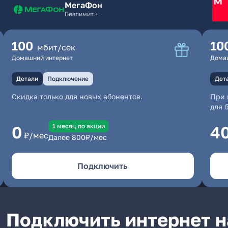
МегаФон
Безлимит +
100
10
мбит/сек
Домашний интернет
Дома
Детали
Подключение
Дет
Скидка только для новых абонентов.
При 
для 
1 месяц по акции
0
4
₽/мес
Далее
800
₽/мес
Подключить
Подключить интернет н