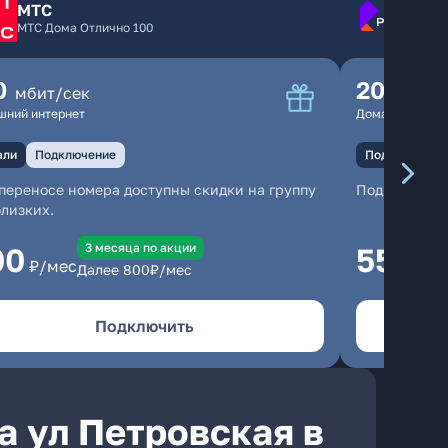
МТС
МТС Дома Отлично 100
0
200
мбит/сек
мбит
шний интернет
Домашний инте
али
Подключение
Подключение
переносе номера доступны скидки на группу
Подключени
близких.
3 месяцa по акции
00
550
₽/мес
₽/м
Далее
800
₽/мес
Подключить
а ул Петровская в