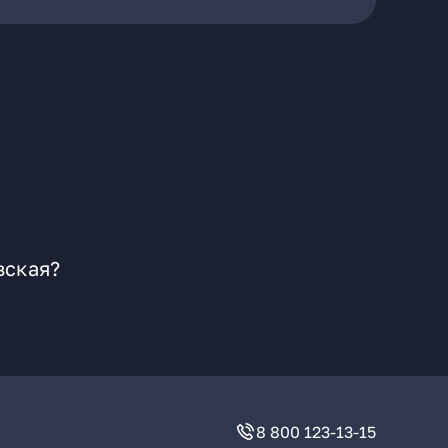
вская?
8 800 123-13-15