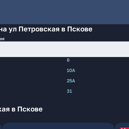
на ул Петровская в Пскове
ом
6
10А
25А
31
кая в Пскове