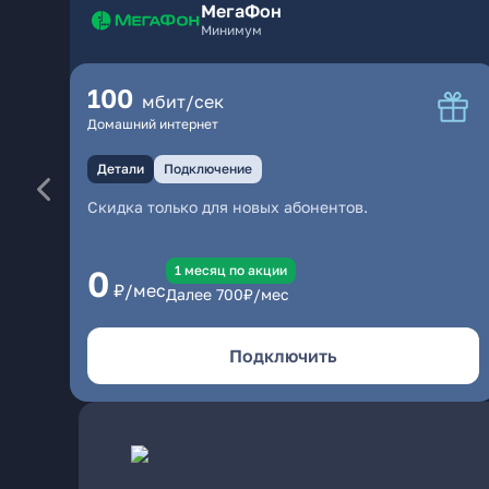
МегаФон
Минимум
100
мбит/сек
Домашний интернет
Детали
Подключение
Скидка только для новых абонентов.
1 месяц по акции
0
₽/мес
Далее
700
₽/мес
Подключить